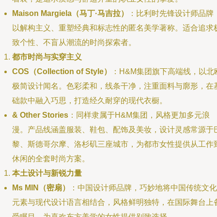
Maison Margiela（马丁·马吉拉）
：比利时先锋设计师品牌
以解构主义、重塑经典和标志性的匿名美学著称。适合追求
致个性、不盲从潮流的时尚探索者。
都市时尚与实穿主义
COS（Collection of Style）
：H&M集团旗下高端线，以北
极简设计闻名。色彩柔和，线条干净，注重面料与廓形，在
础款中融入巧思，打造经久耐穿的现代衣橱。
& Other Stories
：同样隶属于H&M集团，风格更加多元浪
漫。产品线涵盖服装、鞋包、配饰及美妆，设计灵感常源于
黎、斯德哥尔摩、洛杉矶三座城市，为都市女性提供从工作
休闲的全套时尚方案。
本土设计与新锐力量
Ms MIN（密扇）
：中国设计师品牌，巧妙地将中国传统文化
元素与现代设计语言相结合，风格鲜明独特，在国际舞台上
受瞩目，为喜欢东方美学的女性提供别致选择。