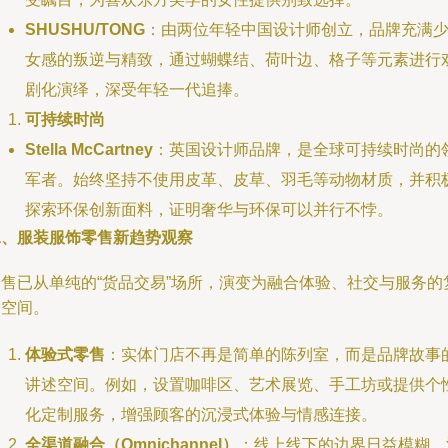
SHUSHU/TONG
：由两位年轻中国设计师创立，品牌充满
女感的叛逆与精致，通过蝴蝶结、荷叶边、格子等元素进行
剧化演绎，深受年轻一代追捧。
可持续时尚
Stella McCartney
：英国设计师品牌，是全球可持续时尚的
军者。始终坚持不使用皮革、皮草、羽毛等动物材质，并积
探索环保创新面料，证明奢华与环保可以并行不悖。
二、服装服饰零售新趋势观察
零售已从单纯的“货品交易”场所，演变为融合体验、社交与服务的
合空间。
体验式零售
：实体门店不再是简单的陈列室，而是品牌故事
讲述空间。例如，设置咖啡区、艺术展览、手工坊或提供个
化定制服务，增强顾客的沉浸式体验与情感连接。
全渠道融合（Omnichannel）
：线上线下的边界日益模糊。