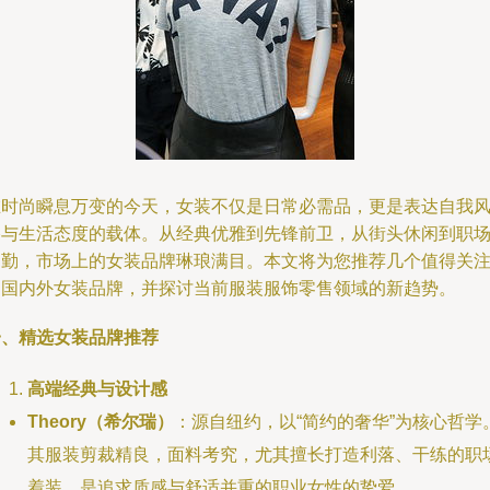
在时尚瞬息万变的今天，女装不仅是日常必需品，更是表达自我
格与生活态度的载体。从经典优雅到先锋前卫，从街头休闲到职
通勤，市场上的女装品牌琳琅满目。本文将为您推荐几个值得关
的国内外女装品牌，并探讨当前服装服饰零售领域的新趋势。
一、精选女装品牌推荐
高端经典与设计感
Theory（希尔瑞）
：源自纽约，以“简约的奢华”为核心哲学
其服装剪裁精良，面料考究，尤其擅长打造利落、干练的职
着装，是追求质感与舒适并重的职业女性的挚爱。