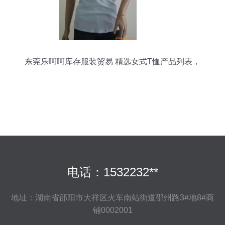
东莞乐呵呵库存服装贸易 精选女式T恤产品列表，
打造时尚服饰零售新选择
电话：1532232**
地址：湖南省邵阳市大祥区火车南站街道邵州路3#地8#商
铺0002001